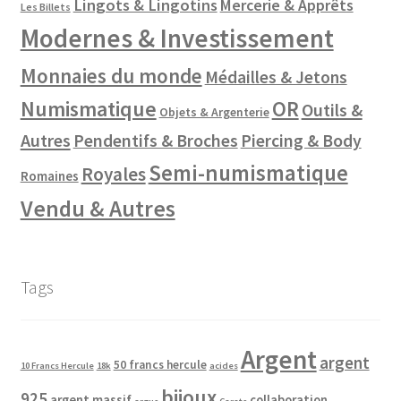
Lingots & Lingotins
Mercerie & Apprêts
Les Billets
Modernes & Investissement
Monnaies du monde
Médailles & Jetons
Numismatique
OR
Outils &
Objets & Argenterie
Autres
Pendentifs & Broches
Piercing & Body
Semi-numismatique
Royales
Romaines
Vendu & Autres
Tags
Argent
argent
50 francs hercule
10 Francs Hercule
18k
acides
bijoux
925
argent massif
collaboration