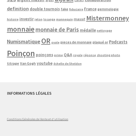
argus
Carats
definition
double tournois
France
fake
gemmologie
fiduciaire
Mistermonney
investir
massif
histoire
jeton
losange
mannequin
monnaie
monnaie de Paris
médaille
nettoyage
OR
Numismatique
Podcasts
pieces de monnaie
plaqué or
ovale
Poinçon
poinçons
Q&A
prime
royale
réponse
shooting photo
youtube
titrage
Van Gogh
échelle de Sheldon
INFORMATIONS LÉGALES
Conditions Générales de Vente et d'utilisation