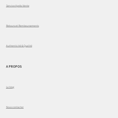
Service Après-Vente
Retours et Remboursements
Authenticité & Qualité
A PROPOS
Le blog
Nous contacter