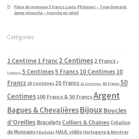
Pièce de monnaie 5 francs Louis-Philippe I – Type Domard,
2eme retouche – tranche en relief
Catégories
2 Centimes
1 Centime
1 Franc
2 Francs
3
10 Centimes
5 Centimes
5 Francs
10
Centimes
50
Francs
20 Francs
20 Centimes
40 Francs
25 Centimes
Argent
Centimes
100 Francs & 50 Francs
Bijoux
Bagues & Chevalières
Boucles
d'Oreilles
Colliers & Chaines
Bracelets
Création
de Monnaies
HAUL vidéo
Horlogerie & Montres
Féodales