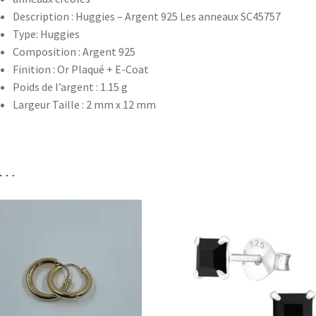
Description : Huggies – Argent 925 Les anneaux SC45757
Type: Huggies
Composition :
Argent 925
Finition :
Or Plaqué + E-Coat
Poids de l’argent :
1.15 g
Largeur Taille :
2 mm x 12 mm
i…