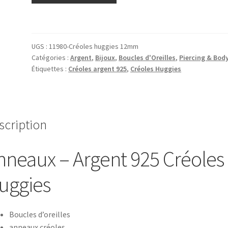
UGS :
11980-Créoles huggies 12mm
Catégories :
Argent
,
Bijoux
,
Boucles d'Oreilles
,
Piercing & Bod
Étiquettes :
Créoles argent 925
,
Créoles Huggies
scription
nneaux – Argent 925 Créoles
uggies
Boucles d’oreilles
anneaux créoles