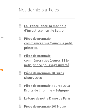
Nos derniers articles
La France lance sa monnaie
d’investissement le Bullion
-
Pièce de monnaie
commémorative 2 euros le petit
prince BE
Pièce de monnaie
commémorative 2 euros BE le
petit prince polissage inversé
en
Pièce de monnaie 10 Euros
Disney 2025
Pièce de monnaie 2 Euros 2008
Droits de l’homme – Belgique
Le logo de notre Dame de Paris
Pièce de monnaie 10€ Notre