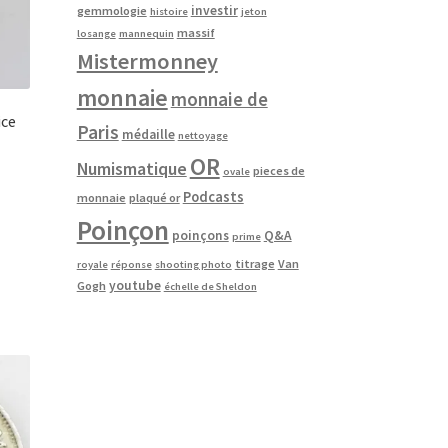
investir
gemmologie
histoire
jeton
massif
losange
mannequin
Mistermonney
monnaie
monnaie de
ice
Paris
médaille
nettoyage
OR
Numismatique
pieces de
ovale
Podcasts
monnaie
plaqué or
Poinçon
poinçons
Q&A
prime
titrage
Van
royale
réponse
shooting photo
youtube
Gogh
échelle de Sheldon