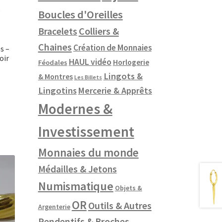
Boucles d'Oreilles
Colliers &
Bracelets
Chaines
Création de Monnaies
s –
oir
HAUL vidéo
Horlogerie
Féodales
Lingots &
& Montres
Les Billets
Lingotins
Mercerie & Apprêts
Modernes &
Investissement
Monnaies du monde
Médailles & Jetons
Numismatique
Objets &
OR
Outils & Autres
Argenterie
Pendentifs & Broches