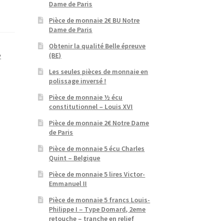
Dame de Paris
Pièce de monnaie 2€ BU Notre
Dame de Paris
Obtenir la qualité Belle épreuve
(BE)
y
Les seules pièces de monnaie en
polissage inversé !
Pièce de monnaie ½ écu
constitutionnel – Louis XVI
Pièce de monnaie 2€ Notre Dame
de Paris
Pièce de monnaie 5 écu Charles
Quint – Belgique
Pièce de monnaie 5 lires Victor-
Emmanuel II
Pièce de monnaie 5 francs Louis-
Philippe I – Type Domard, 2eme
retouche – tranche en relief