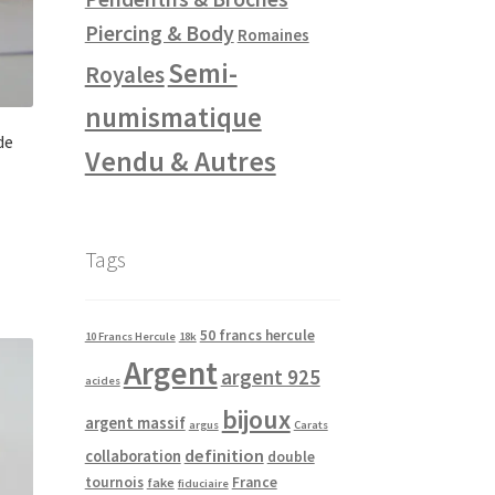
Piercing & Body
Romaines
Semi-
Royales
numismatique
de
Vendu & Autres
Tags
50 francs hercule
10 Francs Hercule
18k
Argent
argent 925
acides
bijoux
argent massif
argus
Carats
definition
collaboration
double
tournois
France
fake
fiduciaire