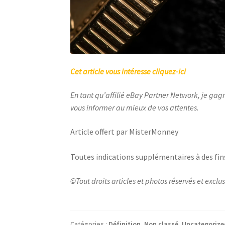
Cet article vous intéresse cliquez-ici
En tant qu’affilié eBay Partner Network, je gag
vous informer au mieux de vos attentes.
Article offert par MisterMonney
Toutes indications supplémentaires à des fin
©Tout droits articles et photos réservés et exc
Catégories :
Définition
,
Non classé
,
Uncategorize