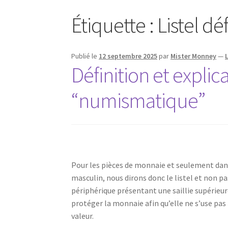
Étiquette :
Listel dé
Publié le
12 septembre 2025
par
Mister Monney
—
Définition et explic
“numismatique”
Pour les pièces de monnaie et seulement dan
masculin, nous dirons donc le listel et non pa
périphérique présentant une saillie supérieure 
protéger la monnaie afin qu’elle ne s’use pas 
valeur.