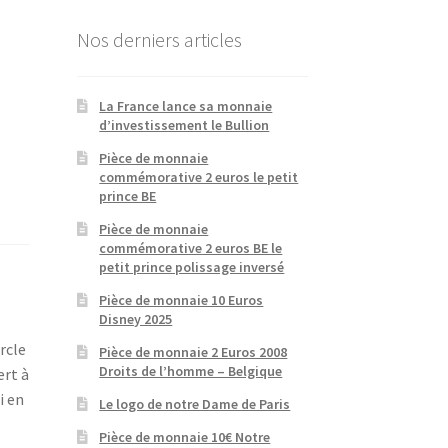
Nos derniers articles
La France lance sa monnaie
d’investissement le Bullion
Pièce de monnaie
commémorative 2 euros le petit
prince BE
Pièce de monnaie
commémorative 2 euros BE le
petit prince polissage inversé
Pièce de monnaie 10 Euros
Disney 2025
rcle
Pièce de monnaie 2 Euros 2008
Droits de l’homme – Belgique
ert à
i en
Le logo de notre Dame de Paris
Pièce de monnaie 10€ Notre