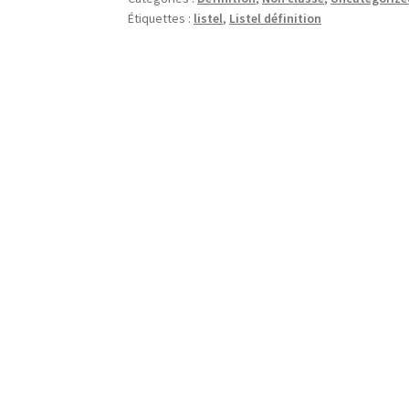
Étiquettes :
listel
,
Listel définition