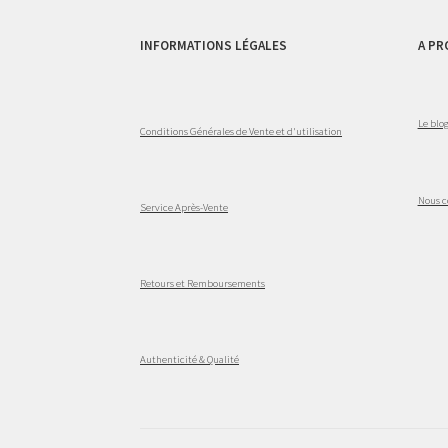
INFORMATIONS LÉGALES
A PR
Le blo
Conditions Générales de Vente et d'utilisation
Nous c
Service Après-Vente
Retours et Remboursements
Authenticité & Qualité