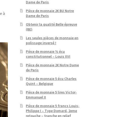
Dame de Paris
Pièce de monnaie 2€ BU Notre
e à
Dame de Paris
Obtenir la qualité Belle épreuve
(BE)
Les seules pièces de monnaie en
polissage inversé !
Pièce de monnaie ½ écu
constitutionnel – Louis XVI
Pièce de monnaie 2€ Notre Dame
de Paris
Pièce de monnaie 5 écu Charles
Quint – Belgique
Pièce de monnaie 5 lires Victor-
Emmanuel II
Pièce de monnaie 5 francs Louis-
Philippe I – Type Domard, 2eme
retouche – tranche en relief