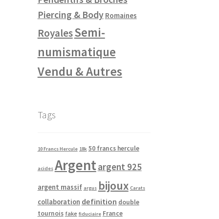
Piercing & Body
Romaines
Semi-
Royales
numismatique
Vendu & Autres
Tags
50 francs hercule
10 Francs Hercule
18k
Argent
argent 925
acides
bijoux
argent massif
argus
Carats
definition
collaboration
double
tournois
France
fake
fiduciaire