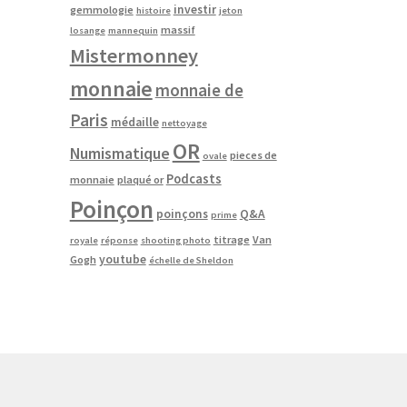
investir
gemmologie
histoire
jeton
massif
losange
mannequin
Mistermonney
monnaie
monnaie de
Paris
médaille
nettoyage
OR
Numismatique
pieces de
ovale
Podcasts
monnaie
plaqué or
Poinçon
poinçons
Q&A
prime
titrage
Van
royale
réponse
shooting photo
youtube
Gogh
échelle de Sheldon